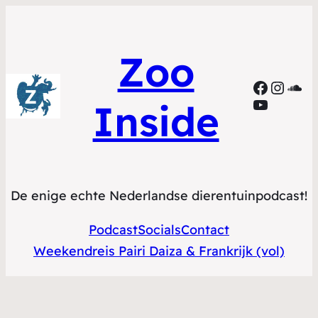
Zoo
Facebo
Insta
Sou
YouTub
Inside
De enige echte Nederlandse dierentuinpodcast!
Podcast
Socials
Contact
Weekendreis Pairi Daiza & Frankrijk (vol)